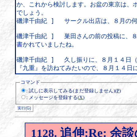
コマンド
:
試しに表示してみる(まだ登録しません)(
P
)
:
メッセージを登録する(
X
)
追伸:Re: 余
1128.