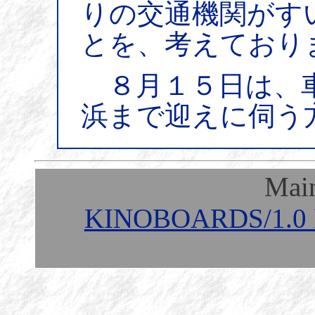
りの交通機関がす
とを、考えており
８月１５日は、車
浜まで迎えに伺う
Mai
KINOBOARDS/1.0 