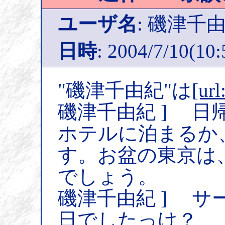
ユーザ名
: 磯津千
日時
: 2004/7/10(10:
"磯津千由紀"は
[url
磯津千由紀 ] 
ホテルに泊まるか
す。お盆の東京は
でしょう。
磯津千由紀 ] サ
日でしたっけ？