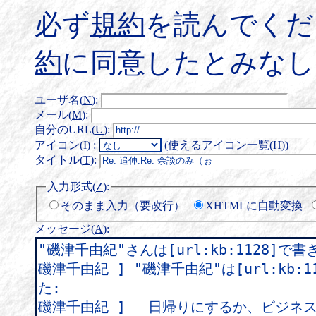
必ず
規約
を読んでくだ
約
に同意したとみなし
ユーザ名(
N
)
:
メール(
M
)
:
自分のURL(
U
)
:
アイコン(
I
)
:
(
使えるアイコン一覧(
H
)
)
タイトル(
T
)
:
入力形式(
Z
)
:
そのまま入力（要改行）
XHTMLに自動変換
メッセージ(
A
)
: