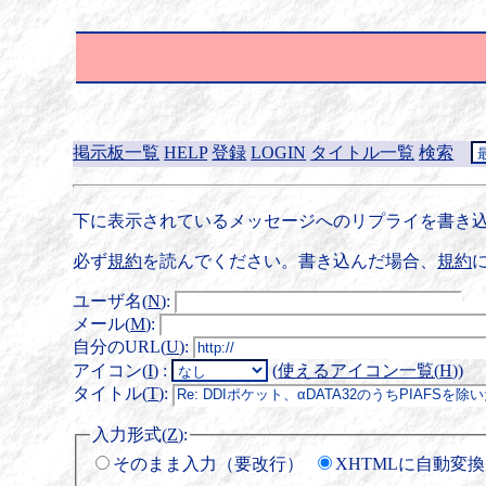
掲示板一覧
HELP
登録
LOGIN
タイトル一覧
検索
下に表示されているメッセージへのリプライを書き込
必ず
規約
を読んでください。書き込んだ場合、
規約
ユーザ名(
N
)
:
メール(
M
)
:
自分のURL(
U
)
:
アイコン(
I
)
:
(
使えるアイコン一覧(
H
)
)
タイトル(
T
)
:
入力形式(
Z
)
:
そのまま入力（要改行）
XHTMLに自動変換