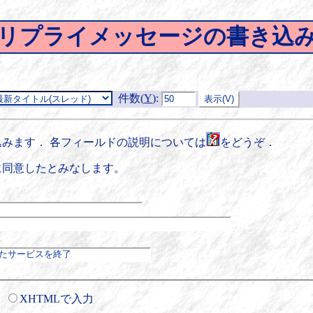
リプライメッセージの書き込
件数(
Y
)
:
みます． 各フィールドの説明については
をどうぞ．
に同意したとみなします。
XHTMLで入力