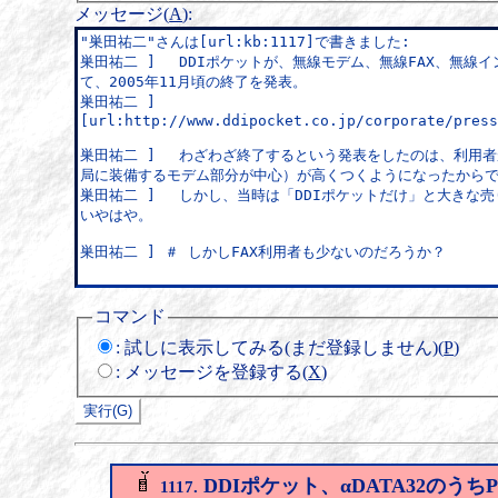
メッセージ(
A
)
:
コマンド
:
試しに表示してみる(まだ登録しません)(
P
)
:
メッセージを登録する(
X
)
DDIポケット、αDATA32のうち
1117.