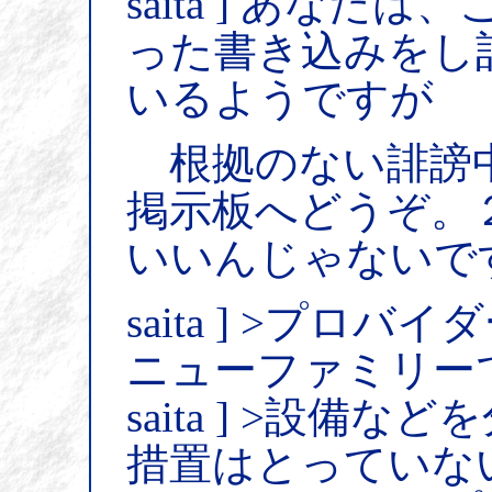
saita ] あな
った書き込みをし
いるようですが
根拠のない誹謗
掲示板へどうぞ。
いいんじゃないで
saita ] >プロ
ニューファミリー
saita ] >設備
措置はとっていな