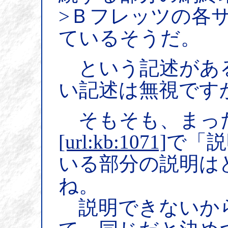
>Ｂフレッツの各
ているそうだ。
という記述があ
い記述は無視です
そもそも、まっ
[url:kb:1071]
で「説
いる部分の説明は
ね。
説明できないか