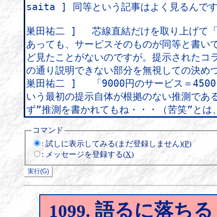
コマンド
:
試しに表示してみる(まだ登録しません)(
P
)
:
メッセージを登録する(
X
)
語るに落ちる
1099.