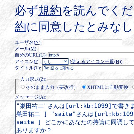
必ず
規約
を読んでくだ
約
に同意したとみなし
ユーザ名(
N
)
:
メール(
M
)
:
自分のURL(
U
)
:
アイコン(
I
)
:
(
使えるアイコン一覧(
H
)
)
タイトル(
T
)
:
入力形式(
Z
)
:
そのまま入力（要改行）
XHTMLに自動変換
メッセージ(
A
)
: