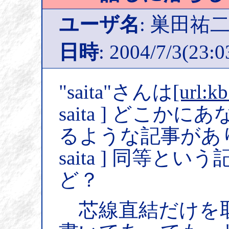
ユーザ名
: 巣田祐
日時
: 2004/7/3(23:0
"saita"さんは
[url:k
saita ] どこ
るような記事があ
saita ] 同等
ど？
芯線直結だけを