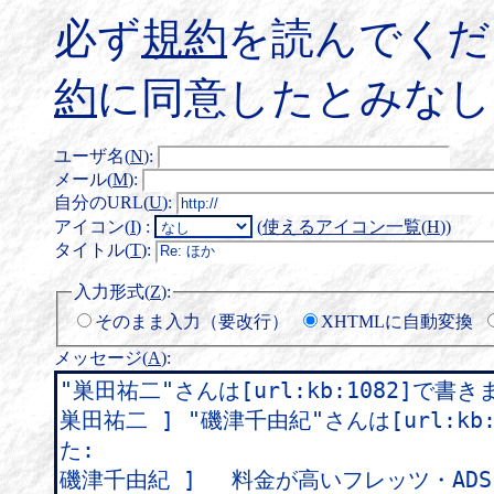
必ず
規約
を読んでくだ
約
に同意したとみなし
ユーザ名(
N
)
:
メール(
M
)
:
自分のURL(
U
)
:
アイコン(
I
)
:
(
使えるアイコン一覧(
H
)
)
タイトル(
T
)
:
入力形式(
Z
)
:
そのまま入力（要改行）
XHTMLに自動変換
メッセージ(
A
)
: