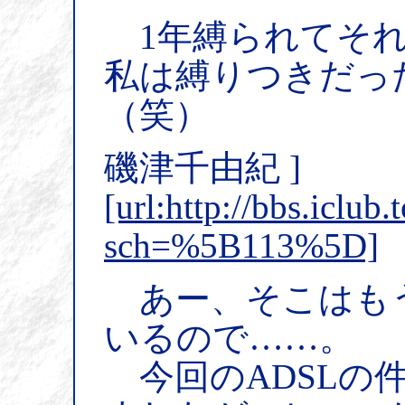
1年縛られてそれ
私は縛りつきだっ
（笑）
磯津千由紀 ]
[url:http://bbs.iclub
sch=%5B113%5D]
あー、そこはも
いるので……。
今回のADSLの