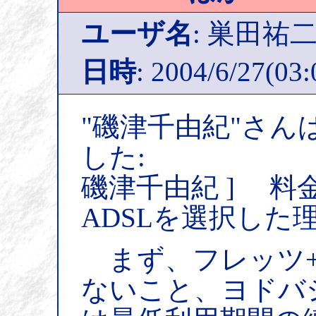
ユーザ名
: 巣田祐
日時
: 2004/6/27(03:
"磯津千由紀"さん
した:
磯津千由紀 ] 料
ADSLを選択した
まず、フレッツ+
ないこと、ヨドバ