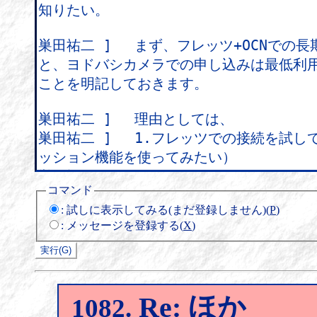
コマンド
:
試しに表示してみる(まだ登録しません)(
P
)
:
メッセージを登録する(
X
)
Re: ほか
1082.