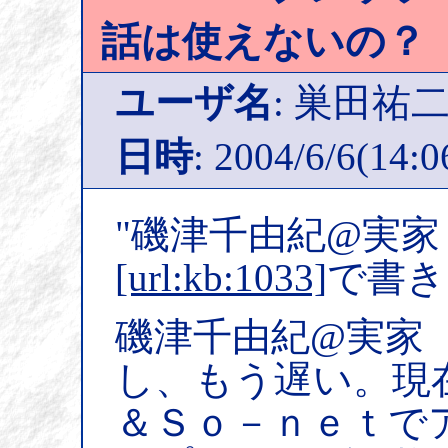
話は使えないの？
ユーザ名
: 巣田祐
日時
: 2004/6/6(14:0
"磯津千由紀@実家
[url:kb:1033]
で書き
磯津千由紀@実家（
し、もう遅い。現
＆Ｓｏ－ｎｅｔで