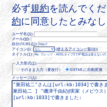
必ず
規約
を読んでくだ
約
に同意したとみなし
ユーザ名(
N
)
:
メール(
M
)
:
自分のURL(
U
)
:
アイコン(
I
)
:
(
使えるアイコン一覧(
H
)
)
タイトル(
T
)
:
入力形式(
Z
)
:
そのまま入力（要改行）
XHTMLに自動変換
メッセージ(
A
)
: