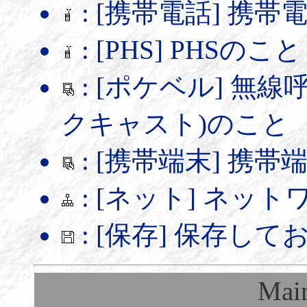
: [携帯電話] 携
: [PHS] PHSのこと
: [ポケベル] 無
クキャスト)のこと
: [携帯端末] 携
: [ネット] ネッ
: [保存] 保存し
Mai