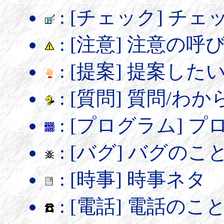
: [チェック] チ
: [注意] 注意の呼
: [提案] 提案した
: [質問] 質問/わ
: [プログラム] 
: [バグ] バグのこ
: [時事] 時事ネタ
: [電話] 電話のこ