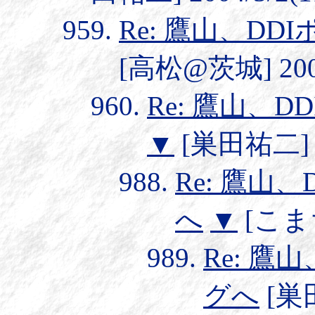
Re: 鷹山、D
[高松@茨城] 2004/
Re: 鷹山、
▼
[巣田祐二] 20
Re: 鷹山
へ
▼
[こまち１
Re: 
グへ
[巣田