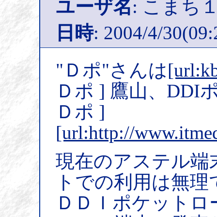
ユーザ名
: こまち
日時
: 2004/4/30(09:
"Ｄポ"さんは
[url:k
Ｄポ ] 鷹山、D
Ｄポ ]
[url:http://www.itme
現在のアステル端
トでの利用は無理
ＤＤＩポケットロ