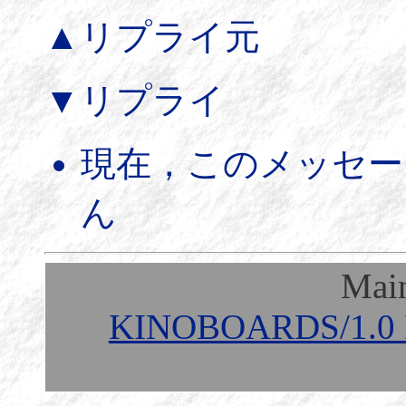
▲リプライ元
▼リプライ
現在，このメッセー
ん
Mai
KINOBOARDS/1.0 