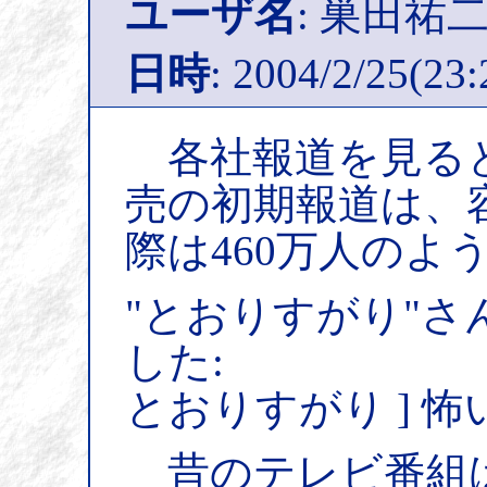
ユーザ名
: 巣田祐
日時
: 2004/2/25(23:
各社報道を見ると
売の初期報道は、
際は460万人のよ
"とおりすがり"さ
した:
とおりすがり ] 
昔のテレビ番組ば