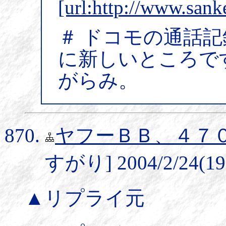
[url:http://www.sank
＃ ドコモの通話
に新しいところで
がらみ。
ヤフーＢＢ、４７
すがり] 2004/2/24(19
▲リプライ元