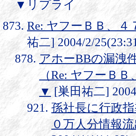
▼リプライ
Re: ヤフーＢＢ、
祐二] 2004/2/25(23:3
アホーBBの漏洩件
（Re: ヤフーＢ
▼
[巣田祐二] 2004/2
孫社長に行政指導
０万人分情報流