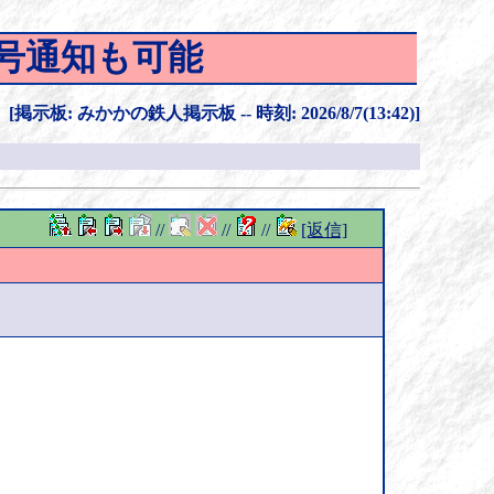
号通知も可能
[掲示板: みかかの鉄人掲示板 -- 時刻: 2026/8/7(13:42)]
//
//
//
[返信]