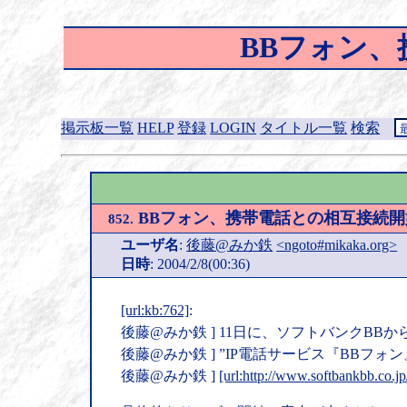
BBフォン
掲示板一覧
HELP
登録
LOGIN
タイトル一覧
検索
BBフォン、携帯電話との相互接続
852.
ユーザ名
:
後藤@みか鉄
<ngoto#mikaka.org>
日時
: 2004/2/8(00:36)
[url:kb:762]
:
後藤@みか鉄 ] 11日に、ソフトバンクBB
後藤@みか鉄 ] ”IP電話サービス『BBフォ
後藤@みか鉄 ]
[url:http://www.softbankbb.co.j