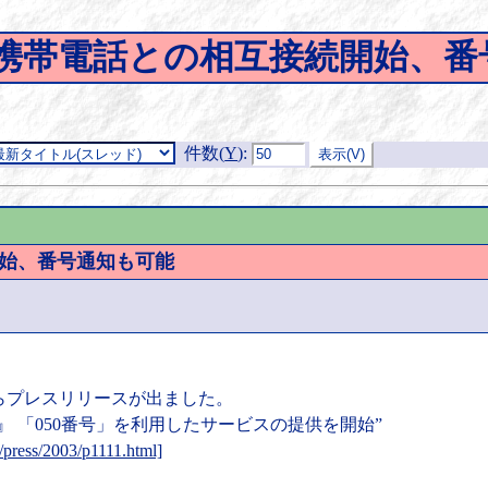
、携帯電話との相互接続開始、番
件数(
Y
)
:
開始、番号通知も可能
からプレスリリースが出ました。
ン』 「050番号」を利用したサービスの提供を開始”
p/press/2003/p1111.html]