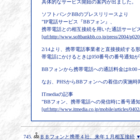
具体的なサービス開始の案内が出ました。
ソフトバンクBBのプレスリリースより
”IP電話サービス『BBフォン』、
携帯電話との相互接続を用いた通話サービス
[url:http://www.softbankbb.co.jp/press/2004/p020
2/14より、携帯電話事業者と直接接続する
帯電話にかけるときは050番号の番号通知
BBフォンから携帯電話への通話料金は8:00～23:
なお、PHSからBBフォンへの着信の実施
ITmediaの記事
”BBフォン、携帯電話への発信時に番号通知
[url:http://www.itmedia.co.jp/mobile/articles/04
ＢＢフォンと携帯４社、来年１月相互接続