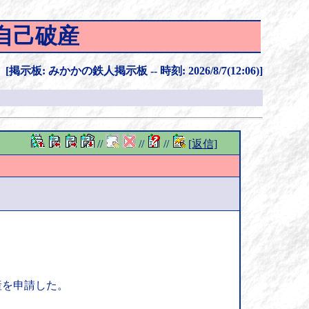
自己破産
[掲示板: みかかの鉄人掲示板 -- 時刻: 2026/8/7(12:06)]
//
//
//
[返信]
産を申請した。