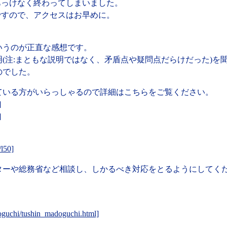
はあっけなく終わってしまいました。
うですので、アクセスはお早めに。
いうのが正直な感想です。
(注:まともな説明ではなく、矛盾点や疑問点だらけだった)を
のでした。
ている方がいらっしゃるので詳細はこちらをご覧ください。
]
]
/l50]
ターや総務省など相談し、しかるべき対応をとるようにしてく
doguchi/tushin_madoguchi.html]