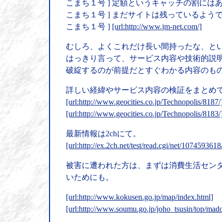
こまち１号 ] 定額というキャッチの割に
こまち１号 ] まだサイトは残っているよ
こまち１号 ]
[url:http://www.jm-net.com/]
むしろ、よくこれだけ長い間持ったな、と
はっきり言って、サービス内容や技術的説明
破綻するのが前提だとすぐわかる内容のも
詳しい経緯やサービス内容の検証をまとめ
[url:http://www.geocities.co.jp/Technopolis/8187/
[url:http://www.geocities.co.jp/Technopolis/8183/
最新情報は2chにて。
[url:http://ex.2ch.net/test/read.cgi/net/1074593618
被害に遭われた方は、まずは消費生活セン
いためにも。
[url:http://www.kokusen.go.jp/map/index.html]
[url:http://www.soumu.go.jp/joho_tsusin/top/ma