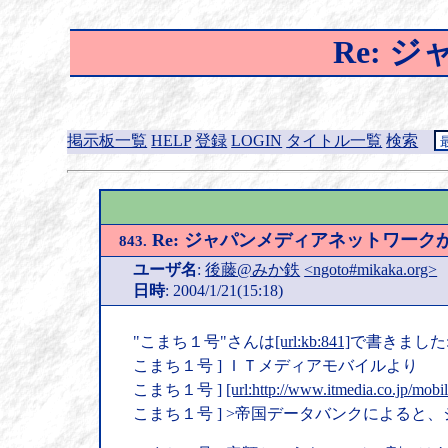
Re:
掲示板一覧
HELP
登録
LOGIN
タイトル一覧
検索
Re: ジャパンメディアネットワーク
843.
ユーザ名
:
後藤@みか鉄
<ngoto#mikaka.org>
日時
: 2004/1/21(15:18)
"こまち１号"さんは
[url:kb:841]
で書きました
こまち１号 ] ＩＴメディアモバイルより
こまち１号 ]
[url:http://www.itmedia.co.jp/mobi
こまち１号 ] >帝国データバンクによると