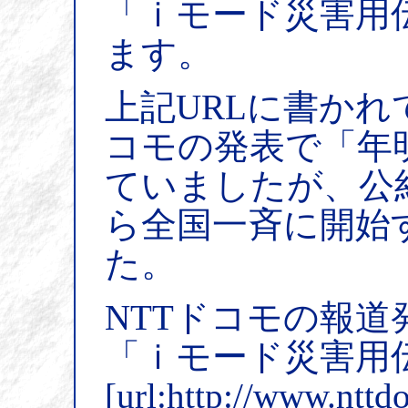
「ｉモード災害用
ます。
上記URLに書かれ
コモの発表で「年
ていましたが、公約
ら全国一斉に開始
た。
NTTドコモの報道発表(
「ｉモード災害用
[url:http://www.ntt