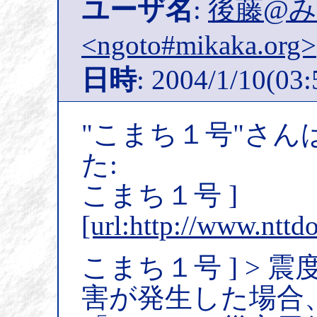
ユーザ名
:
後藤@
<ngoto#mikaka.org>
日時
: 2004/1/10(03:
"こまち１号"さん
た:
こまち１号 ]
[url:http://www.ntt
こまち１号 ] >
害が発生した場合