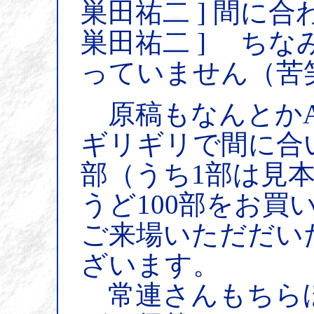
巣田祐二 ] 間に合
巣田祐二 ] ち
っていません（苦
原稿もなんとかAM
ギリギリで間に合い
部（うち1部は見
うど100部をお買
ご来場いただだい
ざいます。
常連さんもちら