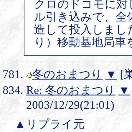
クロのドコモに対
ル引き込みで、全
造して投入しまし
り）移動基地局車
冬のおまつり
▼
[巣
Re: 冬のおまつり
▼
2003/12/29(21:01)
▲リプライ元