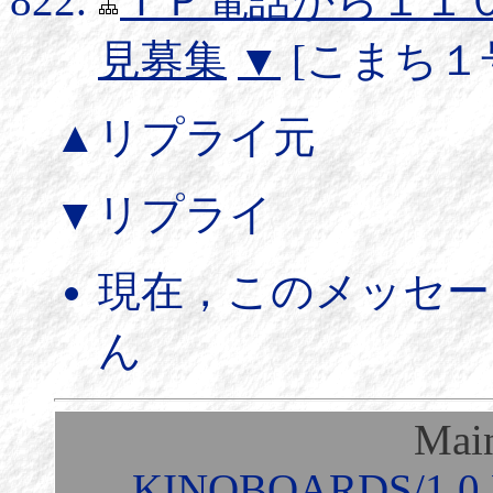
ＩＰ電話から１１
見募集
▼
[こまち１号] 
▲リプライ元
▼リプライ
現在，このメッセー
ん
Mai
KINOBOARDS/1.0 