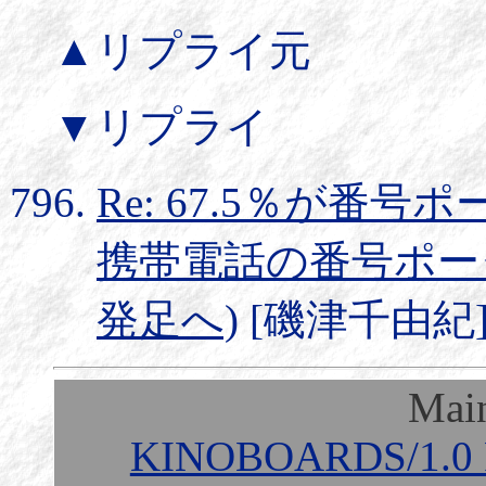
▲リプライ元
▼リプライ
Re: 67.5％が番号
携帯電話の番号ポー
発足へ)
[磯津千由紀] 20
Mai
KINOBOARDS/1.0 