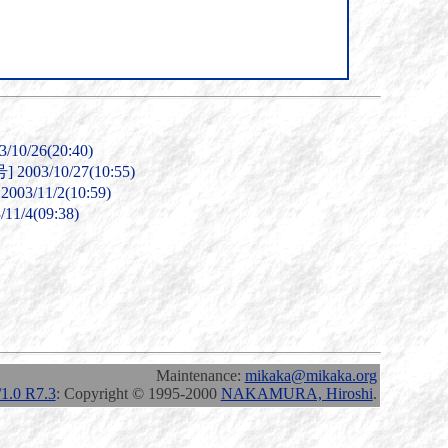
10/26(20:40)
003/10/27(10:55)
03/11/2(10:59)
11/4(09:38)
Maintenance:
mikaka@mikaka.org
.0 R7.3
: Copyright © 1995-2000
NAKAMURA, Hiroshi
.