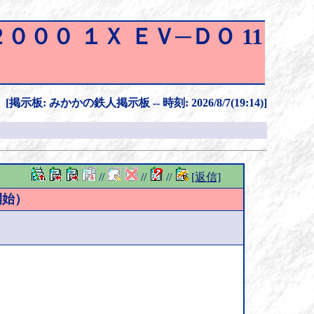
２０００ １Ｘ ＥＶ─ＤＯ 11
[掲示板: みかかの鉄人掲示板 -- 時刻: 2026/8/7(19:14)]
//
//
//
[返信]
開始）