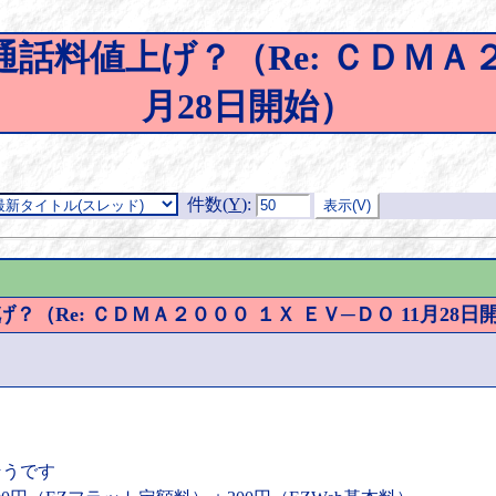
上の通話料値上げ？（Re: ＣＤＭＡ
月28日開始）
件数(
Y
)
:
上げ？（Re: ＣＤＭＡ２０００ １Ｘ ＥＶ─ＤＯ 11月28日
そうです