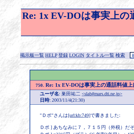
Re: 1x EV-DOは事実
掲示板一覧
HELP
登録
LOGIN
タイトル一覧
検索
Re: 1x EV-DOは事実上の通話料値
750.
ユーザ名
: 巣田祐二
<slab#mars.dti.ne.jp>
日時
: 2003/11/4(21:30)
"Ｄポ"さんは
[url:kb:749]
で書きました:
Ｄポ ] あちなみに７，７１５円（外税）だ