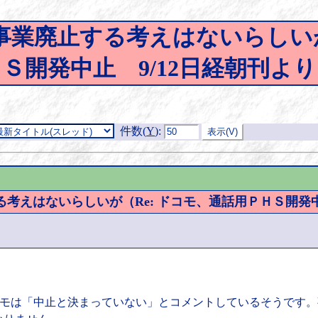
業廃止する考えはないらしいが
Ｓ開発中止 9/12日経朝刊よ
件数(
Y
)
:
えはないらしいが（Re: ドコモ、通話用ＰＨＳ開発中
Ｔドコモは「中止と決まっていない」とコメントしているそうです