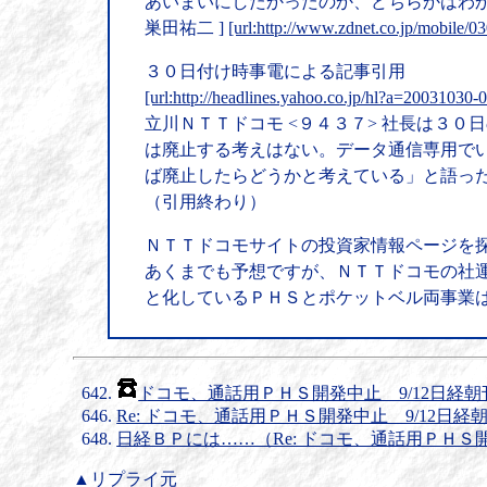
あいまいにしたかったのか、どちらかはわ
巣田祐二 ]
[url:http://www.zdnet.co.jp/mobile/0
３０日付け時事電による記事引用
[url:http://headlines.yahoo.co.jp/hl?a=20031030-0
立川ＮＴＴドコモ <９４３７> 社長は３
は廃止する考えはない。データ通信専用で
ば廃止したらどうかと考えている」と語っ
（引用終わり）
ＮＴＴドコモサイトの投資家情報ページを
あくまでも予想ですが、ＮＴＴドコモの社
と化しているＰＨＳとポケットベル両事業
ドコモ、通話用ＰＨＳ開発中止 9/12日経朝
Re: ドコモ、通話用ＰＨＳ開発中止 9/12日経
日経ＢＰには……（Re: ドコモ、通話用ＰＨＳ開
▲リプライ元