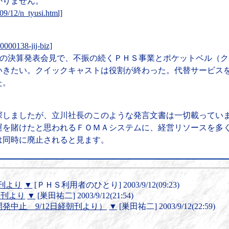
かりません。
309/12/n_tyusi.html]
0000138-jij-biz]
０日の決算発表会見で、不振の続くＰＨＳ事業とポケットベル（
いきたい。クイックキャストは役割が終わった。代替サービス
た。
探しましたが、立川社長のこのような発言文書は一切載ってい
運を賭けたと思われるＦＯＭＡシステムに、経営リソースを多
は同時に廃止されると見ます。
刊より
▼
[ＰＨＳ利用者のひとり] 2003/9/12(09:23)
朝刊より
▼
[巣田祐二] 2003/9/12(21:54)
発中止 9/12日経朝刊より）
▼
[巣田祐二] 2003/9/12(22:59)