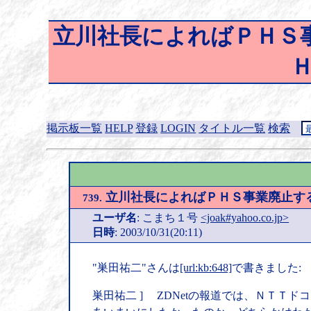
立川社長によればＰＨＳ事
Ｈ
掲示板一覧
HELP
登録
LOGIN
タイトル一覧
検索
立川社長によればＰＨＳ事業廃止する考
739.
ユーザ名
: こまち１号
<joak#yahoo.co.jp>
日時
: 2003/10/31(20:11)
"巣田祐二"さんは
[url:kb:648]
で書きました:
巣田祐二 ] ZDNetの報道では、ＮＴ