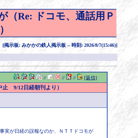
（Re: ドコモ、通話用Ｐ
り）
[掲示板: みかかの鉄人掲示板 -- 時刻: 2026/8/7(15:46)]
//
//
//
[返信]
止 9/12日経朝刊より）
。事実が日経の誤報なのか、ＮＴＴドコモが