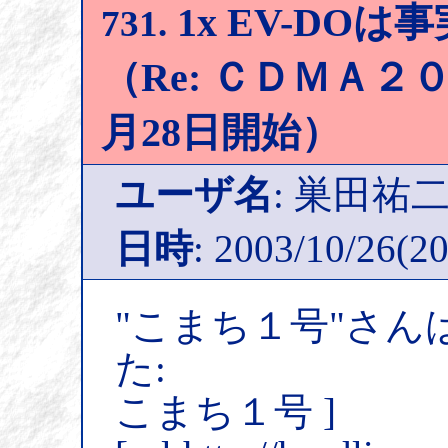
1x EV-DO
731.
（Re: ＣＤＭＡ２０
月28日開始）
ユーザ名
: 巣田祐
日時
: 2003/10/26(20
"こまち１号"さん
た:
こまち１号 ]