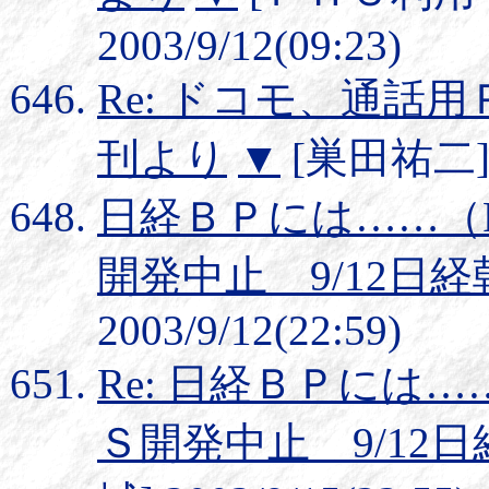
2003/9/12(09:23)
Re: ドコモ、通話用
刊より
▼
[巣田祐二] 20
日経ＢＰには……（R
開発中止 9/12日
2003/9/12(22:59)
Re: 日経ＢＰには…
Ｓ開発中止 9/12