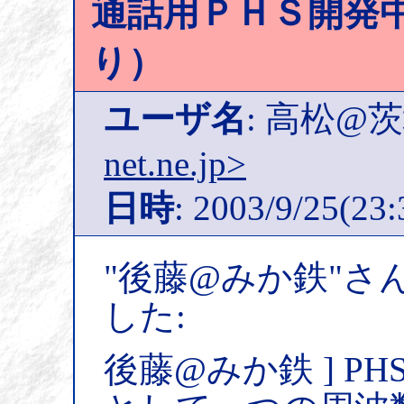
通話用ＰＨＳ開発中
り）
ユーザ名
: 高松@
net.ne.jp>
日時
: 2003/9/25(23:
"後藤@みか鉄"さ
した:
後藤@みか鉄 ] P