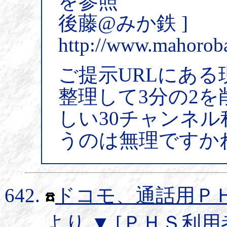
を参照
後藤@みか鉄 ]
http://www.mahoroba
ご提示URLにある
整理して3分の2
しい30チャンネ
うのは無理ですか
ドコモ、通話用ＰＨ
より
▼
[ＰＨＳ利用