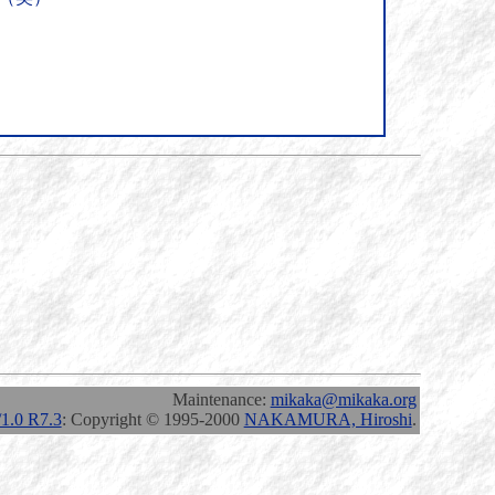
Maintenance:
mikaka@mikaka.org
.0 R7.3
: Copyright © 1995-2000
NAKAMURA, Hiroshi
.