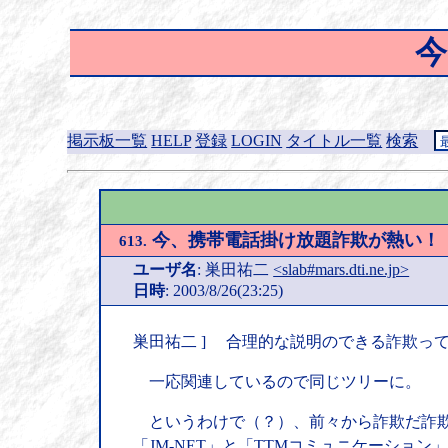
今
掲示板一覧
HELP
登録
LOGIN
タイトル一覧
検索
今、携帯電話掛け放題詐欺が熱い！
613.
ユーザ名
: 巣田祐二
<slab#mars.dti.ne.jp>
日時
: 2003/8/26(23:25)
巣田祐二 ] 合理的な説明のできる詐欺っ
一応関連しているので同じツリーに。
というわけで（？）、前々から詐欺だ詐欺
「JM-NET」と「TTMコミュニケーショ