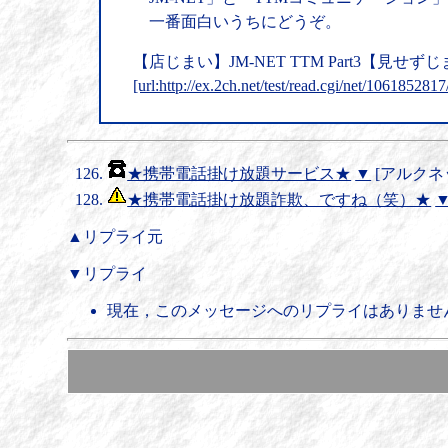
一番面白いうちにどうぞ。
【店じまい】JM-NET TTM Part3【見せず
[url:http://ex.2ch.net/test/read.cgi/net/1061852817
★携帯電話掛け放題サービス★
▼
[アルクネット]
★携帯電話掛け放題詐欺、ですね（笑）★
▲リプライ元
▼リプライ
現在，このメッセージへのリプライはありませ