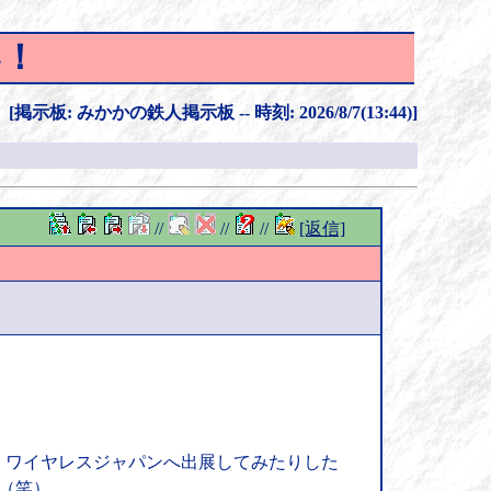
い！
[掲示板: みかかの鉄人掲示板 -- 時刻: 2026/8/7(13:44)]
//
//
//
[返信]
、ワイヤレスジャパンへ出展してみたりした
す（笑）