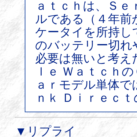
ａｔｃｈは、Ｓｅ
ルである（４年前
ケータイを所持し
のバッテリー切れ
必要は無いと考え
ｌｅ Ｗａｔｃｈ
ａｒモデル単体で
ｎｋ Ｄｉｒｅｃ
▼リプライ