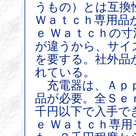
うもの）とは互換
Ｗａｔｃｈ専用品
ｅ Ｗａｔｃｈの
が違うから、サイ
を要する。社外品
れている。
充電器は、Ａｐｐ
品が必要。全Ｓｅ
千円以下で入手で
ｅ Ｗａｔｃｈ専