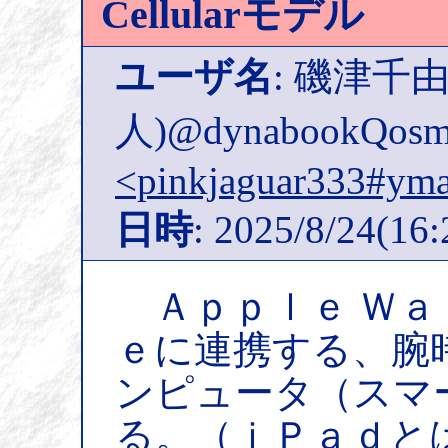
Cellularモデル
ユーザ名
: 磯津千
人)@dynabookQosm
<pinkjaguar333#ymai
日時
: 2025/8/24(16:
Ａｐｐｌｅ Ｗａ
ｅに連携する、腕
ンピュータ（スマ
る。（ｉＰａｄと