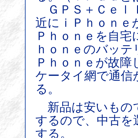
ＧＰＳ＋Ｃｅｌｌ
近にｉＰｈｏｎｅ
Ｐｈｏｎｅを自宅
ｈｏｎｅのバッテ
Ｐｈｏｎｅが故障
ケータイ網で通信
る。
新品は安いもの
するので、中古を
する。