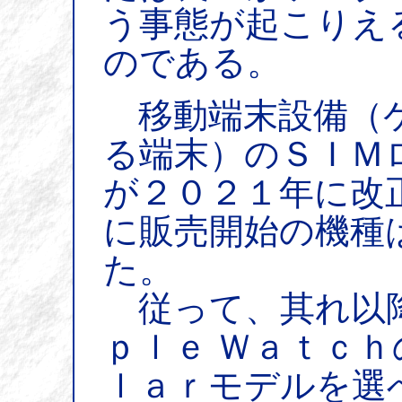
う事態が起こりえ
のである。
移動端末設備（ケ
る端末）のＳＩＭ
が２０２１年に改
に販売開始の機種
た。
従って、其れ以降
ｐｌｅ Ｗａｔｃ
ｌａｒモデルを選