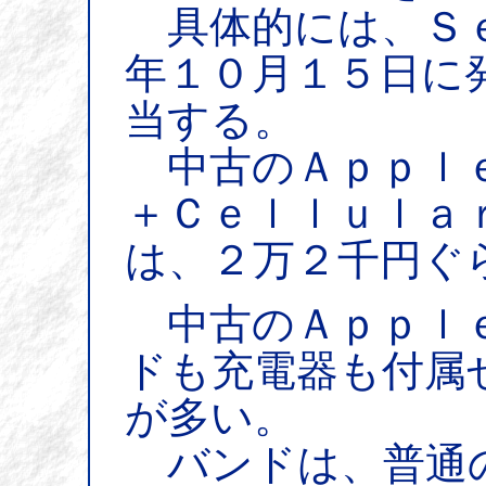
具体的には、Ｓｅ
年１０月１５日に
当する。
中古のＡｐｐｌｅ
＋Ｃｅｌｌｕｌａ
は、２万２千円ぐ
中古のＡｐｐｌｅ
ドも充電器も付属
が多い。
バンドは、普通の