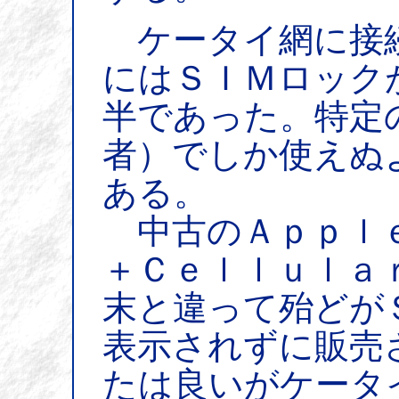
ケータイ網に接
にはＳＩＭロック
半であった。特定
者）でしか使えぬ
ある。
中古のＡｐｐｌｅ
＋Ｃｅｌｌｕｌａ
末と違って殆どが
表示されずに販売
たは良いがケータ