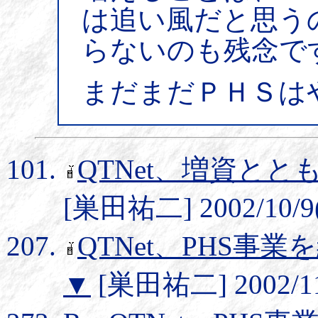
は追い風だと思う
らないのも残念で
まだまだＰＨＳは
QTNet、増資とと
[巣田祐二] 2002/10/9(
QTNet、PHS事
▼
[巣田祐二] 2002/11/