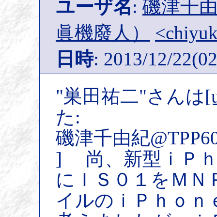
ユーザ名
:
磯津千由紀
眞機廢人）
<chiyuk
日時
: 2013/12/22(02
"巣田祐二"さんは
[
た:
磯津千由紀@TPP6
] 尚、新型ｉＰ
にＩＳ０１をＭＮ
イルのｉＰｈｏｎ