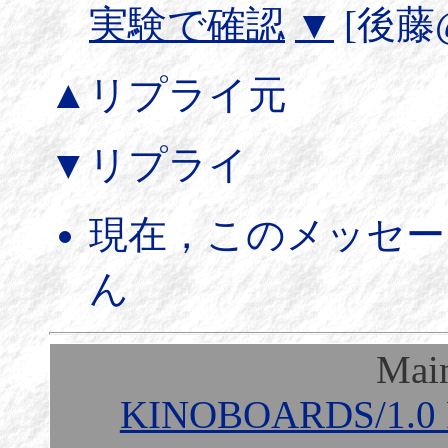
実験で確認
▼
[後藤@み
▲リプライ元
▼リプライ
現在，このメッセー
ん
Mai
KINOBOARDS/1.0 