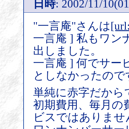
日時
: 2002/11/10(01
"一言庵"さんは
[url
一言庵 ] 私もワ
出しました。
一言庵 ] 何でサ
としなかったので
単純に赤字だから
初期費用、毎月の
ビスではありませ