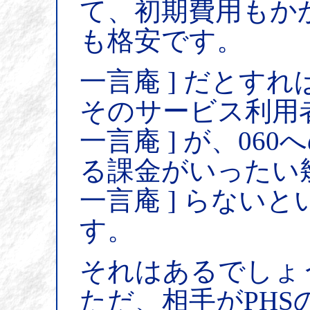
て、初期費用もか
も格安です。
一言庵 ] だとす
そのサービス利用
一言庵 ] が、06
る課金がいったい
一言庵 ] らない
す。
それはあるでしょ
ただ、相手がPH