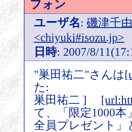
フォン
ユーザ名
:
磯津千由
<chiyuki#isozu.jp>
日時
: 2007/8/11(17:
"巣田祐二"さんは
[
た:
巣田祐二 ]
[url:h
て、「限定1000
全員プレゼント」