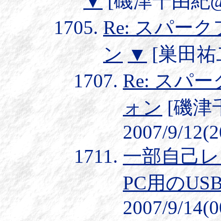
▼
[磯津千由紀@053
Re: スパーク
ン
▼
[巣田祐二] 
Re: スパー
ォン
[磯津千
2007/9/12(2
一部自己レス
PC用のUS
2007/9/14(0