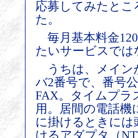
応募してみたとこ
た。
毎月基本料金12
たいサービスでは
うちは、メインがI
バ2番号で、番号
FAX。タイムプ
用。居間の電話機
に掛けるときには頭
けるアダプタ（N