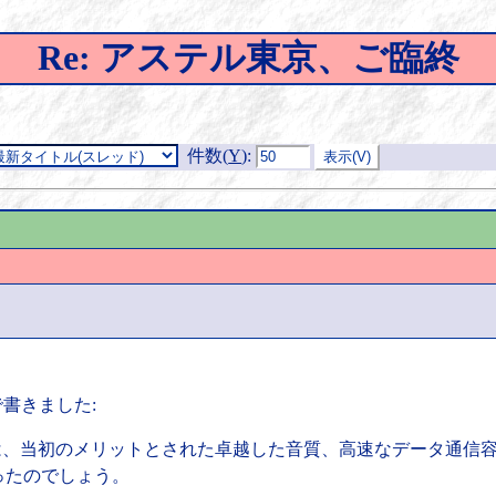
Re: アステル東京、ご臨終
件数(
Y
)
:
で書きました:
では、当初のメリットとされた卓越した音質、高速なデータ通信
ったのでしょう。