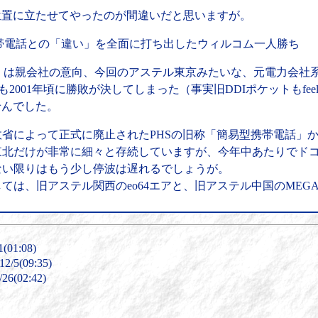
位置に立たせてやったのが間違いだと思いますが。
ど携帯電話との「違い」を全面に打ち出したウィルコム一人勝ち
ル）は親会社の意向、今回のアステル東京みたいな、元電力会社
001年頃に勝敗が決してしまった（事実旧DDIポケットもfeel
せんでした。
政省によって正式に廃止されたPHSの旧称「簡易型携帯電話」
東北だけが非常に細々と存続していますが、今年中あたりでドコ
ない限りはもう少し停波は遅れるでしょうが。
は、旧アステル関西のeo64エアと、旧アステル中国のMEGA E
(01:08)
/5(09:35)
6(02:42)