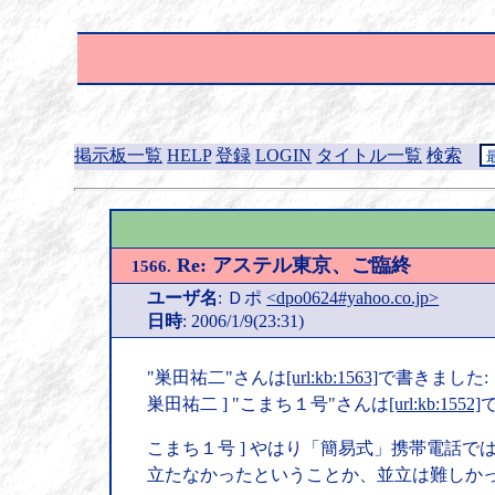
掲示板一覧
HELP
登録
LOGIN
タイトル一覧
検索
Re: アステル東京、ご臨終
1566.
ユーザ名
: Ｄポ
<dpo0624#yahoo.co.jp>
日時
: 2006/1/9(23:31)
"巣田祐二"さんは
[url:kb:1563]
で書きました:
巣田祐二 ] "こまち１号"さんは
[url:kb:1552]
こまち１号 ] やはり「簡易式」携帯電話
立たなかったということか、並立は難しか