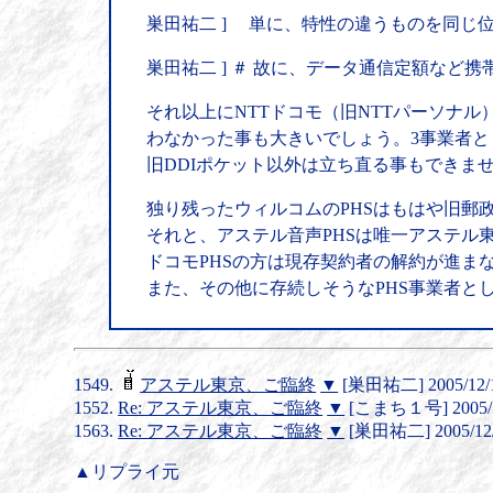
巣田祐二 ] 単に、特性の違うものを同じ
巣田祐二 ] ＃ 故に、データ通信定額な
それ以上にNTTドコモ（旧NTTパーソナ
わなかった事も大きいでしょう。3事業者とも2
旧DDIポケット以外は立ち直る事もできま
独り残ったウィルコムのPHSはもはや旧郵
それと、アステル音声PHSは唯一アステル
ドコモPHSの方は現存契約者の解約が進ま
また、その他に存続しそうなPHS事業者として
アステル東京、ご臨終
▼
[巣田祐二] 2005/12/1
Re: アステル東京、ご臨終
▼
[こまち１号] 2005/12
Re: アステル東京、ご臨終
▼
[巣田祐二] 2005/12/2
▲リプライ元