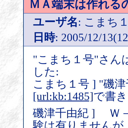
ＭＡ端末は作れる
ユーザ名
: こまち
日時
: 2005/12/13(12
"こまち１号"さん
した:
こまち１号 ] "磯
[url:kb:1485]
で書き
磯津千由紀 ] Ｗ
験は有りませんが