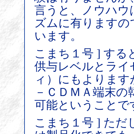
言うと、ノウハウ
ズムに有りますの
います。
こまち１号 ] す
供与レベルとライ
ィ）にもよります
－ＣＤＭＡ端末の
可能ということで
こまち１号 ] た