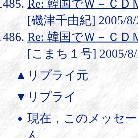
Re: 韓国でＷ－Ｃ
[磯津千由紀] 2005/8/2
Re: 韓国でＷ－Ｃ
[こまち１号] 2005/8/2
▲リプライ元
▼リプライ
現在，このメッセー
ん