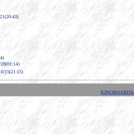
1(20:43)
4)
8(01:14)
10/15(21:15)
KINOBOARDS/1