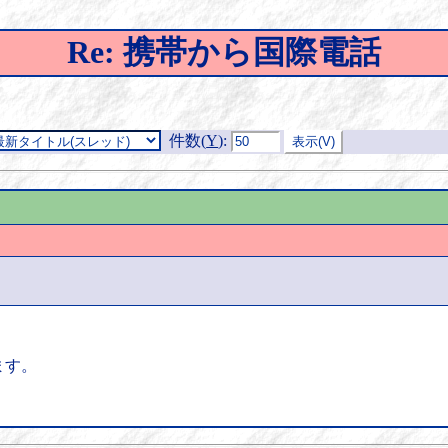
Re: 携帯から国際電話
件数(
Y
)
:
ます。