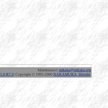
Maintenance:
mikaka@mikaka.org
.0 R7.3
: Copyright © 1995-2000
NAKAMURA, Hiroshi
.