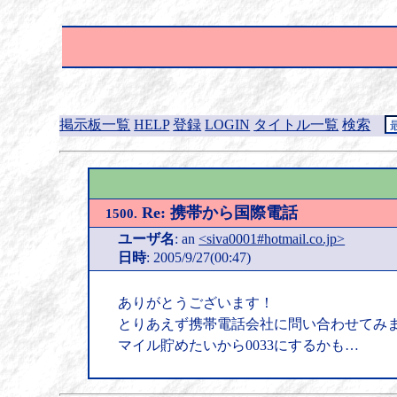
掲示板一覧
HELP
登録
LOGIN
タイトル一覧
検索
Re: 携帯から国際電話
1500.
ユーザ名
: an
<siva0001#hotmail.co.jp>
日時
: 2005/9/27(00:47)
ありがとうございます！
とりあえず携帯電話会社に問い合わせてみ
マイル貯めたいから0033にするかも…