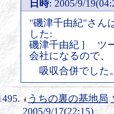
日時
: 2005/9/19(04:
"磯津千由紀"さん
した:
磯津千由紀 ] ツ
会社になるので、
吸収合併でした
うちの裏の基地局
2005/9/17(22:15)