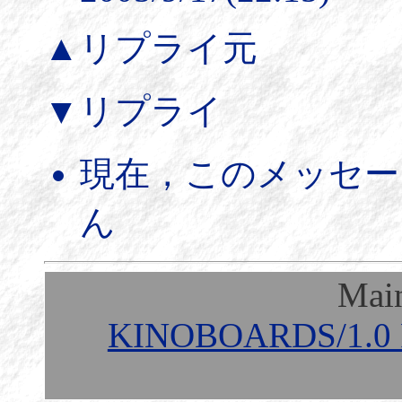
▲リプライ元
▼リプライ
現在，このメッセー
ん
Mai
KINOBOARDS/1.0 