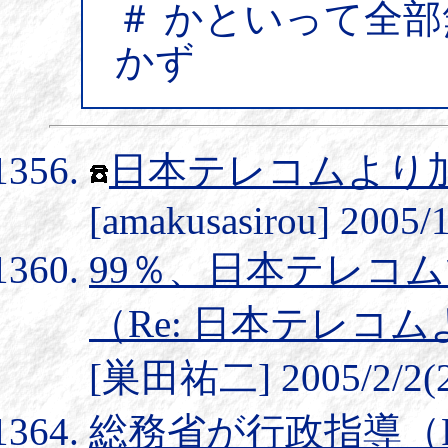
＃ かといって全
かず
日本テレコムより
[amakusasirou] 2005/
99％、日本テレコ
（Re: 日本テレコ
[巣田祐二] 2005/2/2(2
総務省が行政指導（R