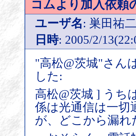
コムより加入依頼
ユーザ名
: 巣田祐
日時
: 2005/2/13(22:
"高松@茨城"さん
した:
高松@茨城 ] う
係は光通信は一切
が、どこから漏れ