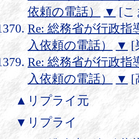
依頼の電話）
▼
[こま
Re: 総務省が行政指
入依頼の電話）
▼
[
Re: 総務省が行政指
入依頼の電話）
▼
[
▲リプライ元
▼リプライ