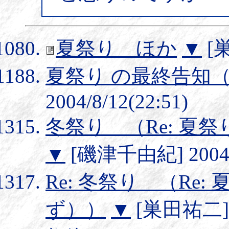
夏祭り ほか
▼
[巣
夏祭り の最終告知
2004/8/12(22:51)
冬祭り （Re: 夏
▼
[磯津千由紀] 2004/1
Re: 冬祭り （Re
ず））
▼
[巣田祐二] 20