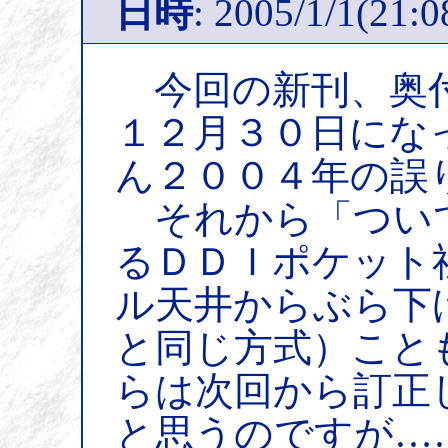
日時
: 2005/1/1(21:0
今回の新刊、奥付
１２月３０日にな
ん２００４年の誤
それから「つい
るＤＤＩポケット
ル天井からぶら下
と同じ方式）こと
らは次回から訂正
と思うのですが…