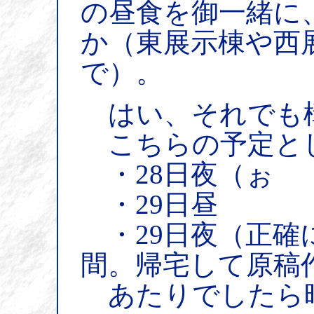
の昼食を御一緒に
か（東展示棟や西
で）。
はい、それでも
こちらの予定と
・28日夜（ぉ
・29日昼
・29日夜（正確
間。帰宅して原稿
あたりでしたら