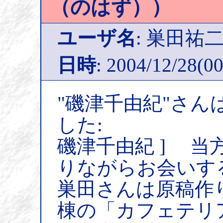
（のはず））
ユーザ名
: 巣田祐
日時
: 2004/12/28(00
"磯津千由紀"さん
した:
磯津千由紀 ] 当
りながらお会いす
巣田さんは原稿作
棟の「カフェテリ