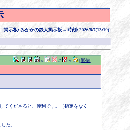
示
[掲示板: みかかの鉄人掲示板 -- 時刻: 2026/8/7(13:19)]
//
//
//
[返信]
色にしてくださると、便利です。（指定をなく
ました。