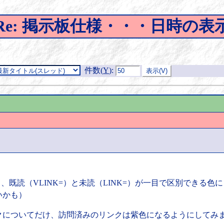
Re: 掲示板仕様・・・日時の表
件数(
Y
)
:
、既読（VLINK=）と未読（LINK=）が一目で区別できる
いかも）
クについてだけ、訪問済みのリンクは紫色になるようにしてみ