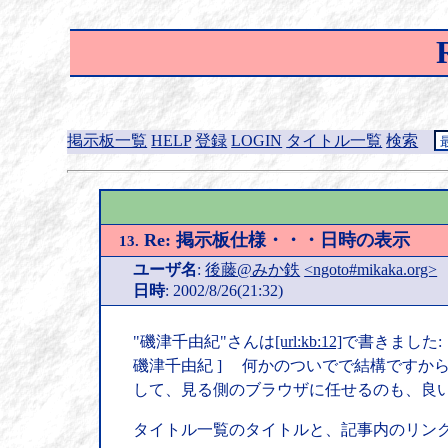
掲示板一覧
HELP
登録
LOGIN
タイトル一覧
検索
Re: 掲示板仕様・・・日時の表示
13.
ユーザ名
:
後藤@みか鉄
<ngoto#mikaka.org>
日時
: 2002/8/26(21:32)
"磯津千由紀"さんは
[url:kb:12]
で書きました:
磯津千由紀 ] 何かのついでで結構ですから
して、見る側のブラウザに任せるのも、良
タイトル一覧のタイトルと、記事内のリン