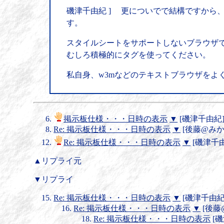
磯津千由紀 ] 更についでで結構ですから、{
す。
スタイルシートをサポートしないブラウザ
むしろ積極的にタグを使ってください。
私自身、w3mなどのテキストブラウザをよ
掲示板仕様・・・日時の表示
▼
[磯津千由紀] 20
Re: 掲示板仕様・・・日時の表示
▼
[後藤@みか鉄] 
Re: 掲示板仕様・・・日時の表示
▼
[磯津千由紀]
▲リプライ元
▼リプライ
Re: 掲示板仕様・・・日時の表示
▼
[磯津千由紀＠借
Re: 掲示板仕様・・・日時の表示
▼
[後藤@み
Re: 掲示板仕様・・・日時の表示
[磯津