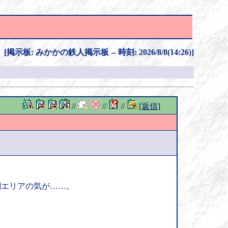
[掲示板: みかかの鉄人掲示板 -- 時刻: 2026/8/8(14:26)]
//
//
//
[返信]
網エリアの気が……。