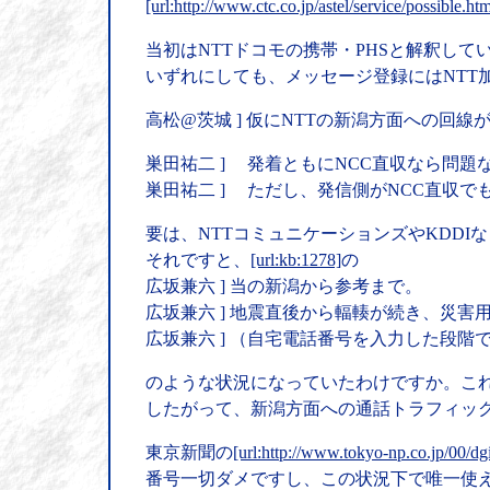
[url:http://www.ctc.co.jp/astel/service/possible.htm
当初はNTTドコモの携帯・PHSと解釈して
いずれにしても、メッセージ登録にはNTT
高松@茨城 ] 仮にNTTの新潟方面への回
巣田祐二 ] 発着ともにNCC直収なら問題
巣田祐二 ] ただし、発信側がNCC直収で
要は、NTTコミュニケーションズやKDD
それですと、
[url:kb:1278]
の
広坂兼六 ] 当の新潟から参考まで。
広坂兼六 ] 地震直後から輻輳が続き、災
広坂兼六 ] （自宅電話番号を入力した段
のような状況になっていたわけですか。こ
したがって、新潟方面への通話トラフィッ
東京新聞の
[url:http://www.tokyo-np.co.jp/00/
番号一切ダメですし、この状況下で唯一使え