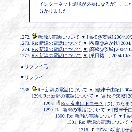
インターネット環境が必要になるが）。こ
分かりました。
新潟の電話について
▼
[高松@茨城] 2004/10/24
Re: 新潟の電話について
▼
[後藤@みか鉄] 2004/10
Re: 新潟の電話について
▼
[高松@茨城] 2004/10/2
Re: 新潟の電話について
▼
[巣田祐二] 2004/10/30(
▲リプライ元
▼リプライ
Re: 新潟の電話について
▼
[磯津千由紀] 2004/11
Re: 新潟の電話について
▼
[高松@茨城] 2004
Res: 有事はドコモ？
[さけのたまご] 2
Re: 新潟の電話について
▼
[磯津千由紀] 
Re: 新潟の電話について
▼
[高松
Re: 新潟の電話について
EZWeb災害用