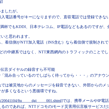
l]
いましたが。
加入電話番号がキーになりますので、直収電話では登録できな
線が満杯でもKDDI、日本テレコム、IP電話などもあるのですが
ないと思われます。
も、着信側がNTT加入電話（INS含む）なら着信側で規制され
Iなどの中継系ではなく、NTT東西網内のトラフィックのことで
害用伝言ダイヤルの録音すら不可能
階で「混み合っているのでしばらく待ってから・・・」のアナウ
れでは被災地からのメッセージを録音できない、外部からのメ
クが多くなるという悪循環ですね。
dgi/20041104/ftu_____dgi_____001.shtml]
では、携帯メールやIP電
るのであれば、NTTドコモのiモード災害用伝言板サービスだ