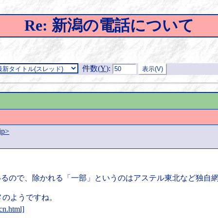
Re: 新潟の電話について
件数(
Y
)
:
jp>
いるので、除かれる「一部」というのはアステル東北など独自
メのようですね。
cn.html]