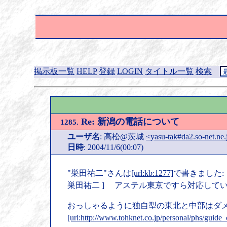
掲示板一覧
HELP
登録
LOGIN
タイトル一覧
検索
Re: 新潟の電話について
1285.
ユーザ名
: 高松@茨城
<yasu-tak#da2.so-net.ne.
日時
: 2004/11/6(00:07)
"巣田祐二"さんは
[url:kb:1277]
で書きました:
巣田祐二 ] アステル東京ですら対応して
おっしゃるように独自型の東北と中部はダ
[url:http://www.tohknet.co.jp/personal/phs/guide_