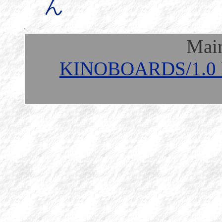
ん
Mai
KINOBOARDS/1.0 