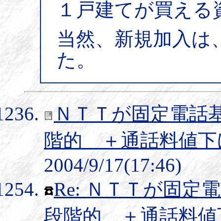
１戸建てが買える
当然、新規加入は
た。
ＮＴＴが固定電話
階的 ＋通話料値下
2004/9/17(17:46)
Re: ＮＴＴが固
段階的 ＋通話料値