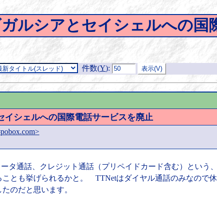
ディエゴガルシアとセイシェルへの
件数(
Y
)
:
アとセイシェルへの国際電話サービスを廃止
#pobox.com>
レータ通話、クレジット通話（プリペイドカード含む）という
ことも挙げられるかと。 TTNetはダイヤル通話のみなので
したのだと思います。