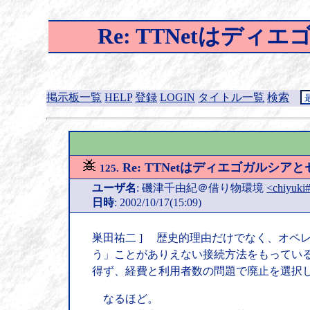
Re: TTNetは
掲示板一覧
HELP
登録
LOGIN
タイトル一覧
検索
Re: TTNetはディエゴガルシ
125.
ユーザ名
: 磯津千由紀＠借り物環境
<chiyuki
日時
: 2002/10/17(15:09)
巣田祐二 ] 歴史的理由だけでなく、オペ
う」ことがありえない接続方法をもっている
得ず、経費と利用者数の問題で廃止を選択
なるほど。