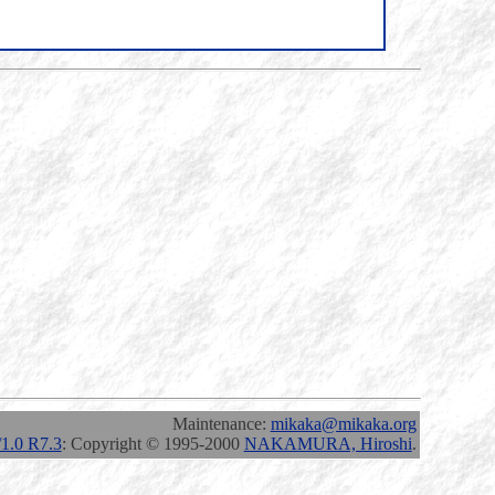
Maintenance:
mikaka@mikaka.org
.0 R7.3
: Copyright © 1995-2000
NAKAMURA, Hiroshi
.