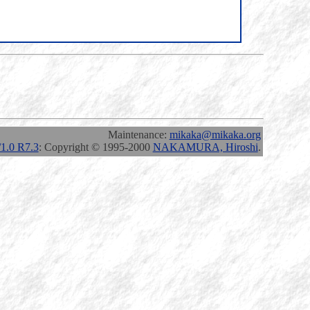
Maintenance:
mikaka@mikaka.org
.0 R7.3
: Copyright © 1995-2000
NAKAMURA, Hiroshi
.