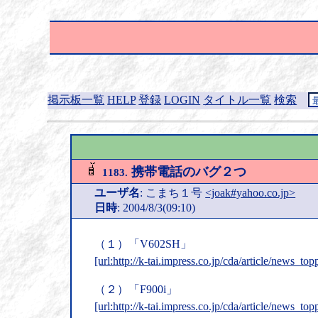
掲示板一覧
HELP
登録
LOGIN
タイトル一覧
検索
携帯電話のバグ２つ
1183.
ユーザ名
: こまち１号
<joak#yahoo.co.jp>
日時
: 2004/8/3(09:10)
（１）「V602SH」
[url:http://k-tai.impress.co.jp/cda/article/news_t
（２）「F900i」
[url:http://k-tai.impress.co.jp/cda/article/news_t