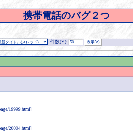
携帯電話のバグ２つ
件数(
Y
)
:
oppage/19999.html]
oppage/20004.html]