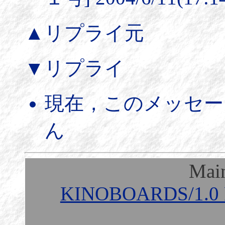
▲リプライ元
▼リプライ
現在，このメッセー
ん
Mai
KINOBOARDS/1.0 