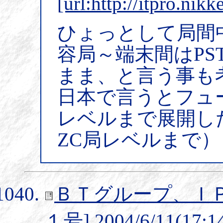
[url:http://itpro.n
ひょっとして局間
容局～端末間はPS
まま、と言う事も
日本で言うとフュー
レベルまで展開し
ZC局レベルまで）
ＢＴグループ、Ｉ
１号] 2004/6/11(17:1