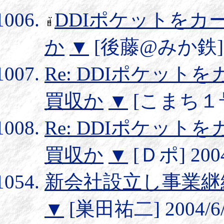
DDIポケットをカ
か
▼
[後藤@みか鉄] 200
Re: DDIポケッ
買収か
▼
[こまち１号] 
Re: DDIポケッ
買収か
▼
[Ｄポ] 2004
新会社設立し事業継
▼
[巣田祐二] 2004/6/2