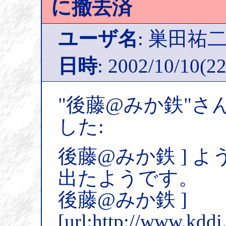
に撤去済
ユーザ名
: 巣田祐
日時
: 2002/10/10(22
"後藤@みか鉄"さ
した:
後藤@みか鉄 ] 
出たようです。
後藤@みか鉄 ]
[url:http://www.kddi