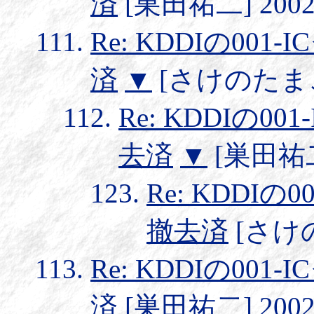
済
[巣田祐二] 2002/1
Re: KDDIの0
済
▼
[さけのたまご] 2
Re: KDDIの
去済
▼
[巣田祐二] 
Re: KDDI
撤去済
[さけのた
Re: KDDIの0
済
[巣田祐二] 2002/1