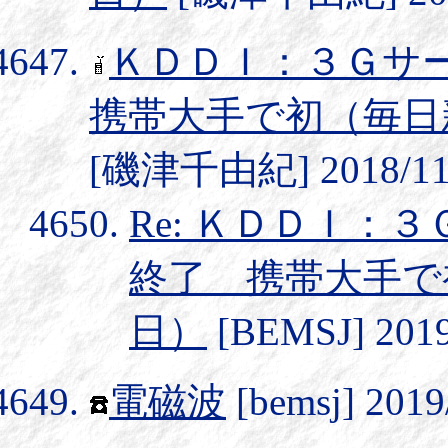
ＫＤＤＩ：３Ｇサ
携帯大手で初（毎日
[磯津千由紀] 2018/11/
Re: ＫＤＤＩ：
終了 携帯大手で
日）
[BEMSJ] 2019
電磁波
[bemsj] 2019