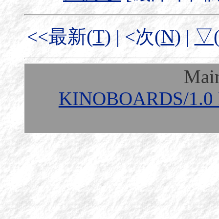
<<最新(
T
) | <次(
N
) |
▽
Mai
KINOBOARDS/1.0 