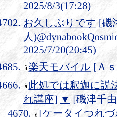
2025/8/3(17:28)
お久しぶりです
[磯
人)@dynabookQosmi
2025/7/20(20:45)
楽天モバイル
[Ａｓａ
此処では釈迦に説
れ講座]
▼
[磯津千由紀] 
[ケータイつれづ