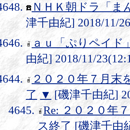
ＮＨＫ朝ドラ「ま
津千由紀] 2018/11/26(
ａｕ「ぷりペイド
由紀] 2018/11/23(12:
２０２０年７月末
了
▼
[磯津千由紀] 2018
Re: ２０２０
ス終了
[磯津千由紀] 2