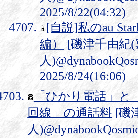
2025/8/22(04:32)
[自説]私のau Sta
編）
[磯津千由紀
人)@dynabookQos
2025/8/24(16:06)
「ひかり電話」と
回線」の通話料
[磯
人)@dynabookQosmi