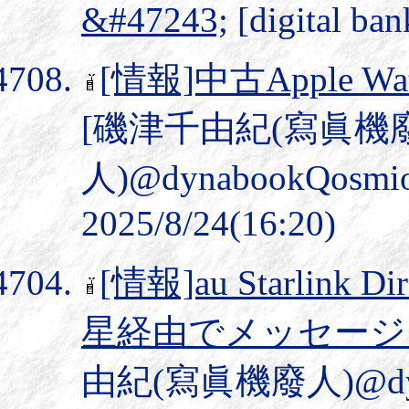
&#47243;
[digital ba
[情報]中古Apple Wa
[磯津千由紀(寫眞機
人)@dynabookQosmi
2025/8/24(16:20)
[情報]au Starli
星経由でメッセージ
由紀(寫眞機廢人)@dyna