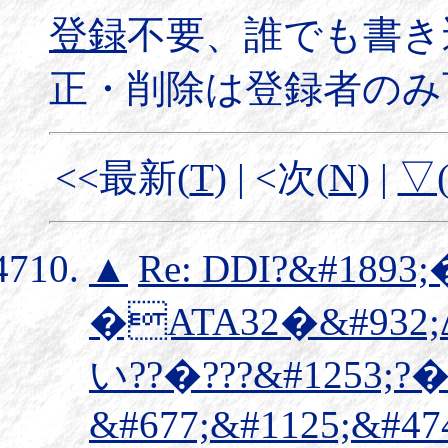
登録
不要、誰でも書き
正・削除は登録者のみ
<<最新(
T
) | <次(
N
) |
▽
▲
Re: DDI?&#1893;
�ATA32�&#932;Δ
い??�???&#1253;?�
&#677;&#1125;&#474