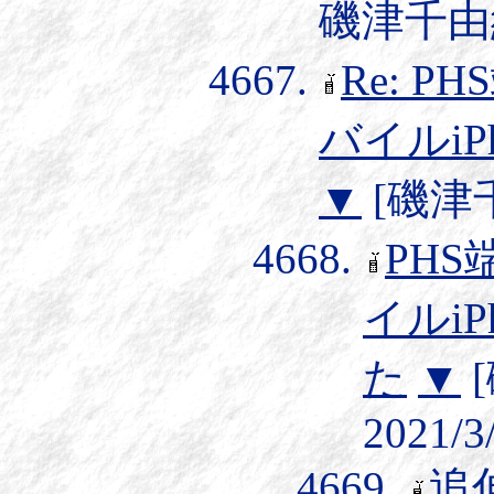
磯津千由紀] 
Re: P
バイルiP
▼
[磯津千由
PHS
イルi
た
▼
2021/3
追伸