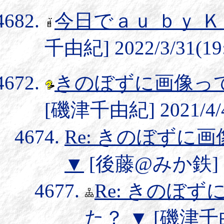
今日でａｕ ｂｙ 
千由紀] 2022/3/31(19
きのぼずに画像っ
[磯津千由紀] 2021/4/4
Re: きのぼずに
▼
[後藤@みか鉄] 202
Re: きのぼ
た？
▼
[磯津千由紀