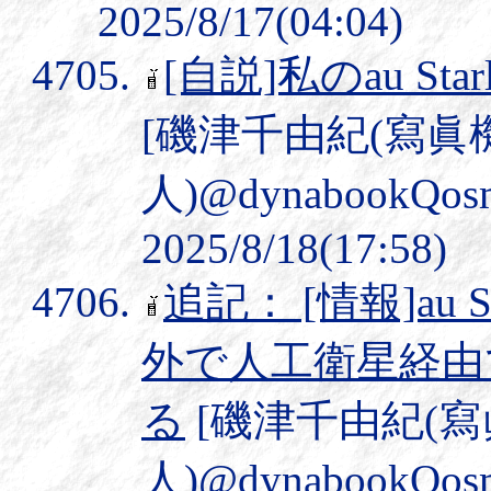
2025/8/17(04:04)
[自説]私のau Sta
[磯津千由紀(寫眞
人)@dynabookQos
2025/8/18(17:58)
追記： [情報]au S
外で人工衛星経由
る
[磯津千由紀(
人)@dynabookQos