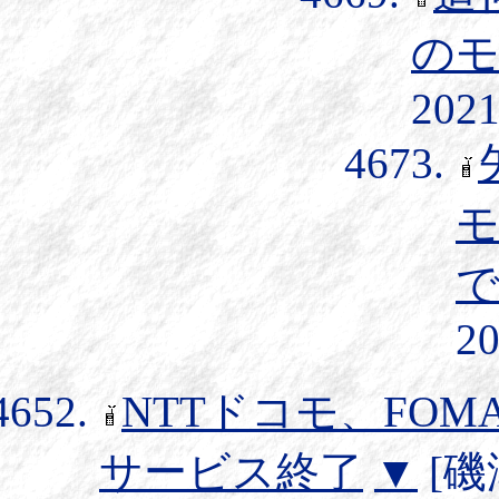
の
2021
モ
20
NTTドコモ、FOM
サービス終了
▼
[磯津