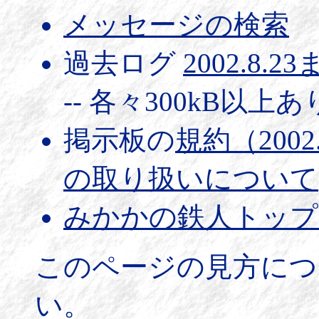
メッセージの検索
過去ログ
2002.8.2
-- 各々300kB以上
掲示板の
規約（2002
の取り扱いについて
みかかの鉄人トップ
このページの見方につ
い。